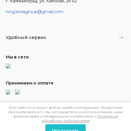
г. Калининград, ул. Камская, 2б к2
torg.leoragroup@gmail.com
Удобный сервис
Мы в сети
Принимаем к оплате
Этот сайт использует файлы cookie и метаданные. Продолжая
© 2019 - 2026 ООО Леора
просматривать его, вы соглашаетесь на использование нами
Политика конфиденциальности
файлов cookie и метаданных в соответствии с
Политикой
обработки файлов cookie
Megagroup.ru
Продолжить